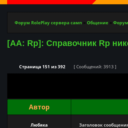
Форум RolePlay сервера самп
»
Общение
»
Форум
[AA: Rp]: Справочник Rp ни
Страница
151
из
392
[ Сообщений: 3913 ]
Автор
Любяка
Заголовок сообщения