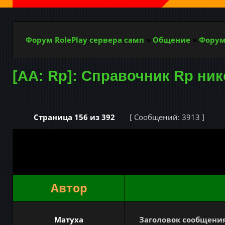
Форум RolePlay сервера самп
»
Общение
»
Форум
[AA: Rp]: Справочник Rp ни
Страница
156
из
392
[ Сообщений: 3913 ]
Автор
Матуха
Заголовок сообщения