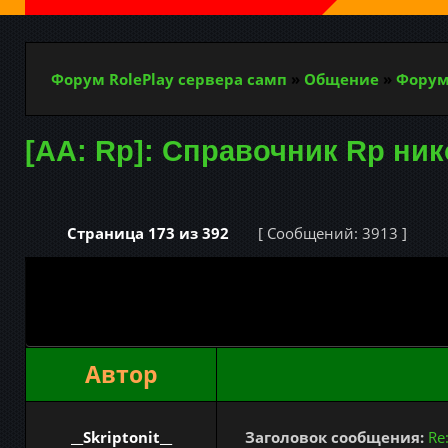
Форум RolePlay сервера самп
»
Общение
»
Форум
[AA: Rp]: Справочник Rp ни
Страница
173
из
392
[ Сообщений: 3913 ]
Автор
__Skriptonit__
Заголовок сообщения:
Re