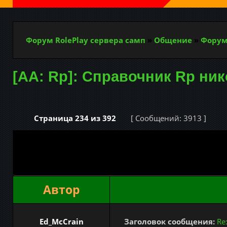
Форум RolePlay сервера самп
»
Общение
»
Форум
[AA: Rp]: Справочник Rp ни
Страница
234
из
392
[ Сообщений: 3913 ]
Автор
Ed_McCrain
Заголовок сообщения:
Re