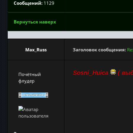
Сообщений:
1129
Вернуться наверх
Max_Russ
Заголовок сообщения:
Re
Sosni_Huica
( выд
Почётный
флудер