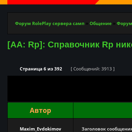
Форум RolePlay сервера самп
»
Общение
»
Форум
[AA: Rp]: Справочник Rp ни
Страница
6
из
392
[ Сообщений: 3913 ]
Автор
Maxim_Evdokimov
Заголовок сообщения