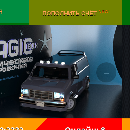
Я
NEW
ПОПОЛНИТЬ СЧЁТ
→
222:3333
Онлайн: 8