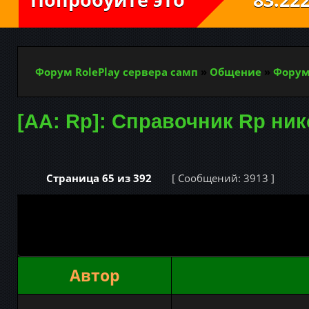
Форум RolePlay сервера самп
»
Общение
»
Форум
[AA: Rp]: Справочник Rp ни
Страница
65
из
392
[ Сообщений: 3913 ]
Автор