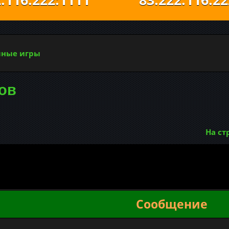
ные игры
ков
На ст
Сообщение