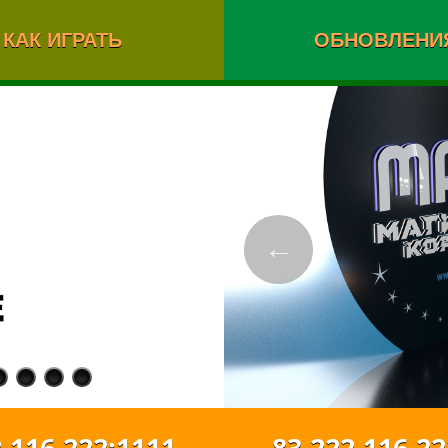
КАК ИГРАТЬ
ОБНОВЛЕНИ
←
116.222:1111
83.222.116.