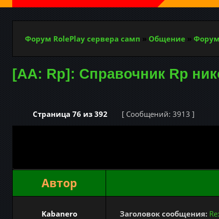
Форум RolePlay сервера самп
»
Общение
»
Форум
[AA: Rp]: Справочник Rp ни
Страница
76
из
392
[ Сообщений: 3913 ]
Автор
Kabanero
Заголовок сообщения:
Re