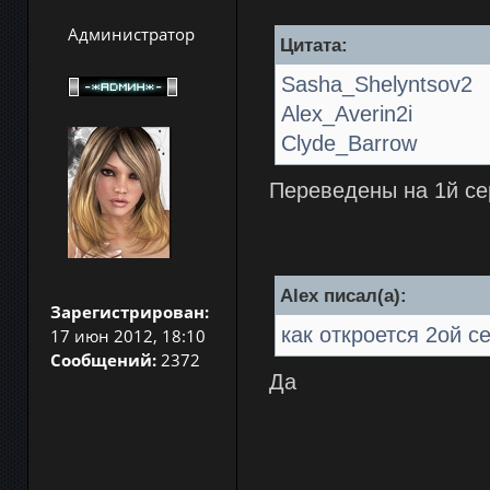
Администратор
Цитата:
Sasha_Shelyntsov2
Alex_Averin2i
Clyde_Barrow
Переведены на 1й се
Alex писал(а):
Зарегистрирован:
как откроется 2ой с
17 июн 2012, 18:10
Сообщений:
2372
Да