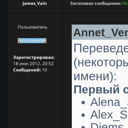
James_Vain
Заголовок сообщения:
Re
Пользователь
Annet_Ven
Перевед
Зарегистрирован:
(некотор
18 июн 2012, 20:52
Сообщений:
10
имени):
Первый с
Alena
Alex_S
Djems_