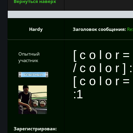
Вернуться наверх
Hardy
Заголовок сообщения:
Re
[ c o l o r
Опытный
участник
/ c o l o r 
[ c o l o r 
:1
Зарегистрирован: