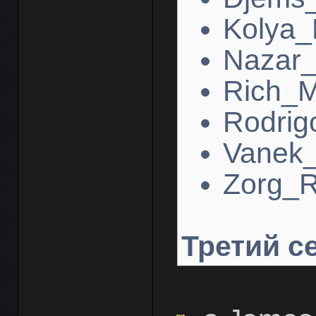
Kolya_
Nazar
Rich_M
Rodrig
Vanek_
Zorg_
Третий с