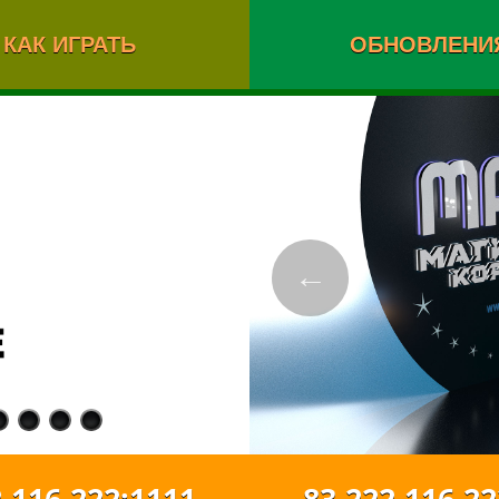
КАК ИГРАТЬ
ОБНОВЛЕНИ
←
116.222:1111
83.222.116.