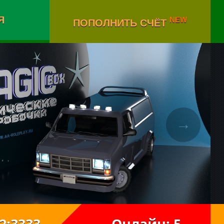
Я
NEW
ПОПОЛНИТЬ СЧЁТ
→
222:3333
Онлайн: 5