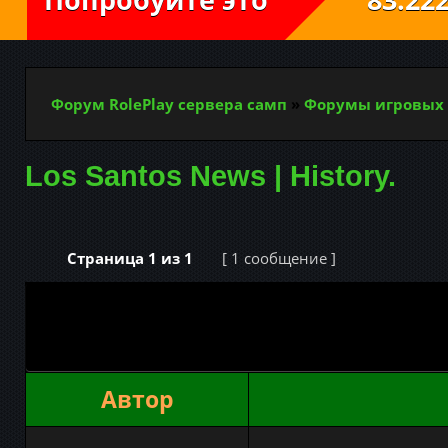
Форум RolePlay сервера самп
»
Форумы игровых 
Los Santos News | History.
Страница
1
из
1
[ 1 сообщение ]
Автор