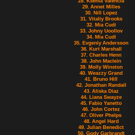
28. Ksenia Valencia
29. Annet Milles
30. Nill Lopez
31. Vitaliy Brooks
32. Mia Cudi
33. Johny Uoollov
34. Mia Cudi
35. Evgeniy Andersson
36. Kurt Marshall
37. Charles Henn
38. John Maclein
39. Molly Winston
40. Weazzy Grand
41. Bruno Hill
42. Jonathan Randall
43. Aliska Diaz
44. Liana Swayze
45. Fabio Yanetto
46. John Cortez
47. Oliver Phelps
48. Angel Hard
49. Julian Benedict
50. Gody Garbrandt