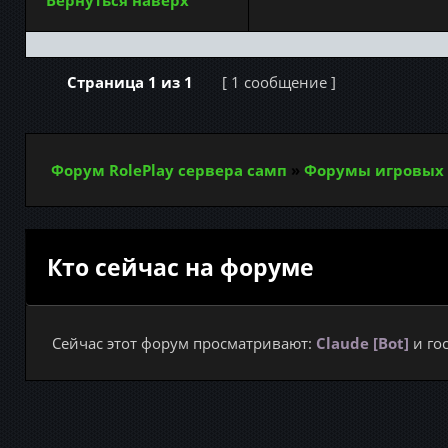
Вернуться наверх
Страница
1
из
1
[ 1 сообщение ]
Форум RolePlay сервера самп
»
Форумы игровых 
Кто сейчас на форуме
Сейчас этот форум просматривают:
Claude [Bot]
и гос