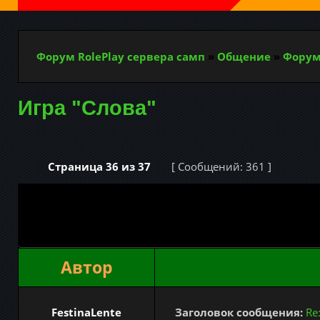
Форум RolePlay сервера самп
»
Общение
»
Форум
Игра "Слова"
Страница
36
из
37
[ Сообщений: 361 ]
Автор
FestinaLente
Заголовок сообщения:
Re