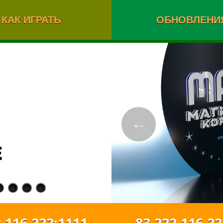
КАК ИГРАТЬ
ОБНОВЛЕНИ
←
116.222:1111
83.222.116.