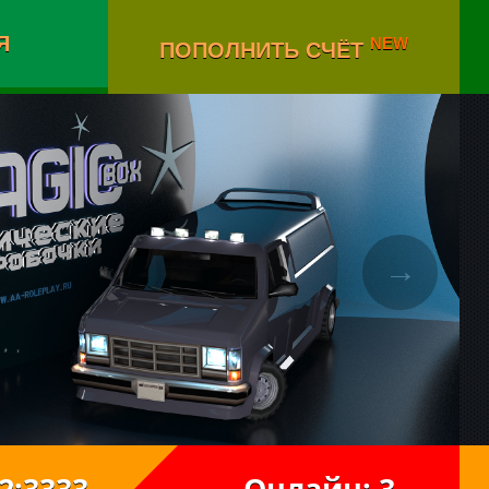
Я
NEW
ПОПОЛНИТЬ СЧЁТ
→
222:3333
Онлайн: 3