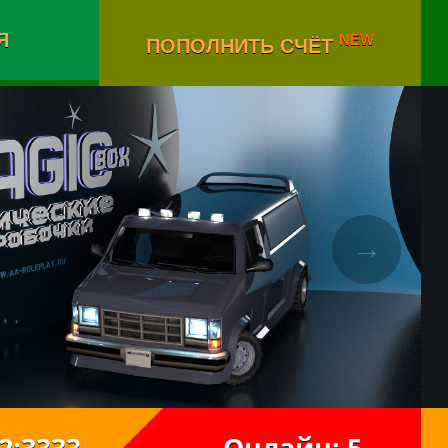
Я
NEW
ПОПОЛНИТЬ СЧЁТ
→
222:3333
Онлайн: 5