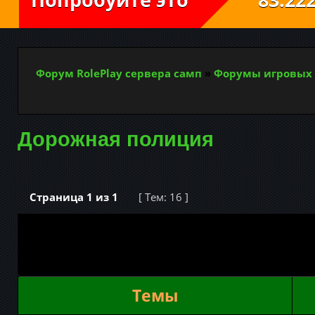
Форум RolePlay сервера самп
»
Форумы игровых 
Дорожная полиция
Страница
1
из
1
[ Тем: 16 ]
Темы