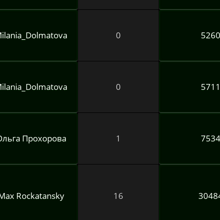
ilania_Dolmatova
0
526
ilania_Dolmatova
0
571
Ольга Прохорова
1
753
Max Rockatansky
16
3048