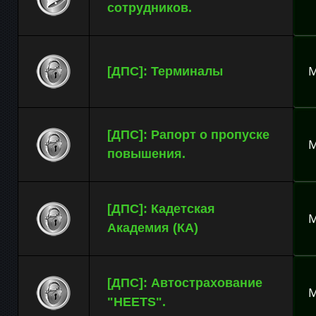
сотрудников.
M
[ДПС]: Терминалы
[ДПС]: Рапорт о пропуске
M
повышения.
[ДПС]: Кадетская
M
Академия (КА)
[ДПС]: Автострахование
M
"HEETS".