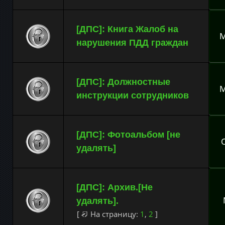
[ДПС]: Книга Жалоб на
M
нарушения ПДД граждан
[ДПС]: Должностные
M
инструкции сотрудников
[ДПС]: Фотоальбом [не
удалять]
[ДПС]: Архив.[Не
удалять].
[
На страницу:
1
,
2
]