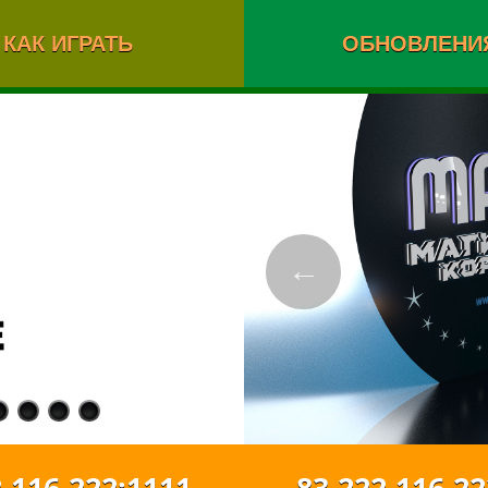
КАК ИГРАТЬ
ОБНОВЛЕНИ
←
116.222:1111
83.222.116.